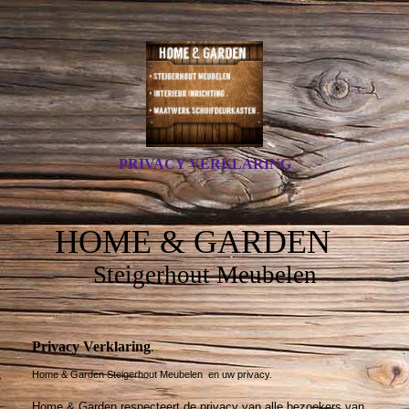
PRIVACY VERKLARING
HOME & GARDEN
Steigerhout Meubelen
Privacy Verklaring
.
Home & Garden Steigerhout Meubelen en uw privacy.
Home & Garden respecteert de privacy van alle bezoekers van