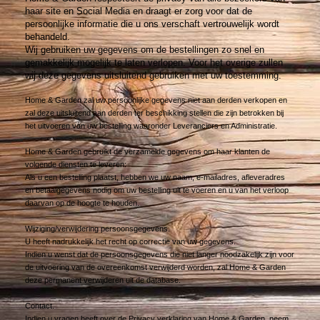
haar site en Social Media en draagt er zorg voor dat de
persoonlijke informatie die u ons verschaft vertrouwelijk wordt
behandeld.
Wij gebruiken uw gegevens om de bestellingen zo snel en
gemakkelijk mogelijk te laten verlopen. Voor het overige zullen
wij deze gegevens uitsluitend gebruiken met uw toestemming.
Home & Garden zal uw persoonlijke gegevens niet aan derden verkopen en
zal deze uitsluitend aan derden ter beschikking stellen die zijn betrokken bij
het uitvoeren van uw bestelling waaronder Leveranciers en Administratie.
Home & Garden gebruikt de verzamelde gegevens om haar klanten de
volgende diensten te leveren:
Als u een bestelling plaatst, hebben we uw naam, e-mailadres, afleveradres
en betaalgegevens nodig om uw bestelling uit te voeren en u van het verloop
daarvan op de hoogte te houden.
Wijziging/verwijdering persoonsgegevens.
U heeft nadrukkelijk het recht op correctie van uw gegevens.
Indien u wenst dat de persoonsgegevens die niet langer noodzakelijk zijn voor
de uitvoering van de overeenkomst verwijderd worden, zal Home & Garden
deze permanent verwijderen uit de database.
Contact.
Indien u vragen heeft over de Privacy verklaring van Home & Garden, neem