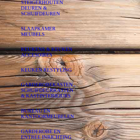
STEIGERHOUTEN
DEUREN &
SCHUIFDEUREN
SLAAPKAMER
MEUBELS
KEUKENS & KEUKEN
ACCESOIRES
KEUKEN RESTYLING
GARDEROBEKASTEN ,
SCHUIFDEURKASTEN
& KASTINTERIEIURS
BUREAU EN
KANTOORMEUBELEN
GARDEROBE EN
ENTREE INRICHTING