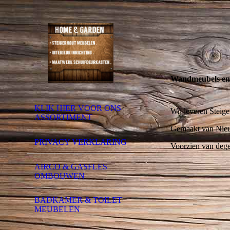
Wandmeubels en 
KLIK HIER VOOR ONS
Wij leveren Steig
ASSORTIMENT
Gemaakt van Nieu
PRIVACY VERKLARING
Voorzien van dege
AIRCO & GASFLES
OMBOUWEN
BADKAMER & TOILET
MEUBELEN