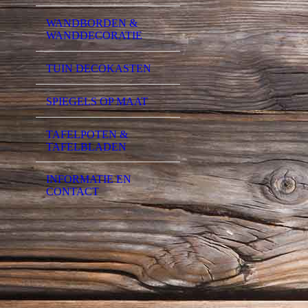
WANDBORDEN &
WANDDECORATIE
TUIN DECOKASTEN
SPIEGELS OP MAAT
TAFELPOTEN &
TAFELBLADEN
INFORMATIE EN
CONTACT