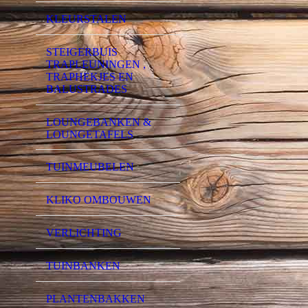
KLEURSTALEN
STEIGERBUIS
TRAPLEUNINGEN ,
TRAPHEKJES EN
BALUSTRADES
LOUNGEBANKEN &
LOUNGETAFELS
TUINMEUBELEN
KLIKO OMBOUWEN
VERLICHTING
TUINBANKEN
PLANTENBAKKEN