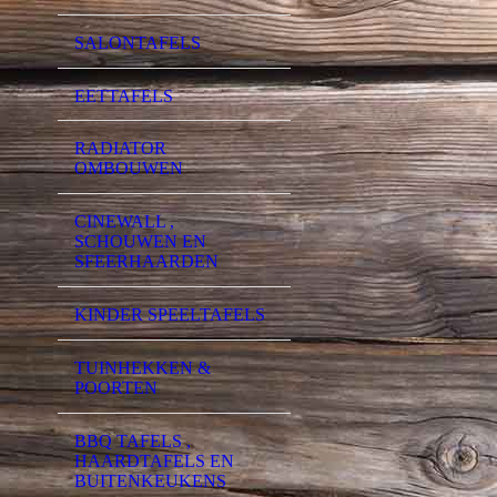
SALONTAFELS
EETTAFELS
RADIATOR
OMBOUWEN
CINEWALL ,
SCHOUWEN EN
SFEERHAARDEN
KINDER SPEELTAFELS
TUINHEKKEN &
POORTEN
BBQ TAFELS ,
HAARDTAFELS EN
BUITENKEUKENS