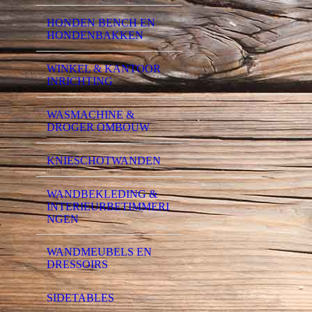
HONDEN BENCH EN
HONDENBAKKEN
WINKEL & KANTOOR
INRICHTING
WASMACHINE &
DROGER OMBOUW
KNIESCHOTWANDEN
WANDBEKLEDING &
INTERIEURBETIMMERI
NGEN
WANDMEUBELS EN
DRESSOIRS
SIDETABLES