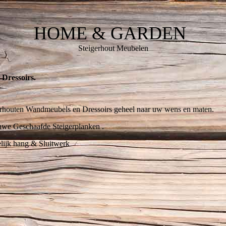
HOME & GARDEN
Steigerhout Meubelen
Dressoirs.
erhouten Wandmeubels en Dressoirs geheel naar uw wens en maten.
we Geschaafde Steigerplanken .
lijk hang & Sluitwerk