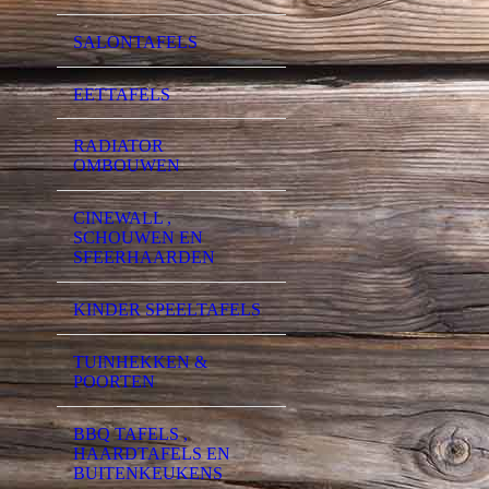
SALONTAFELS
EETTAFELS
RADIATOR
OMBOUWEN
CINEWALL ,
SCHOUWEN EN
SFEERHAARDEN
KINDER SPEELTAFELS
TUINHEKKEN &
POORTEN
BBQ TAFELS ,
HAARDTAFELS EN
BUITENKEUKENS