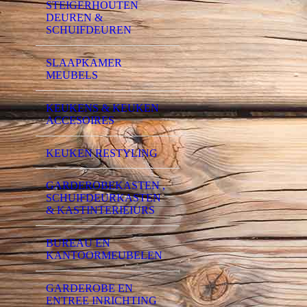
STEIGERHOUTEN
DEUREN &
SCHUIFDEUREN
SLAAPKAMER
MEUBELS
KEUKENS & KEUKEN
ACCESOIRES
KEUKEN RESTYLING
GARDEROBEKASTEN ,
SCHUIFDEURKASTEN
& KASTINTERIEIURS
BUREAU EN
KANTOORMEUBELEN
GARDEROBE EN
ENTREE INRICHTING