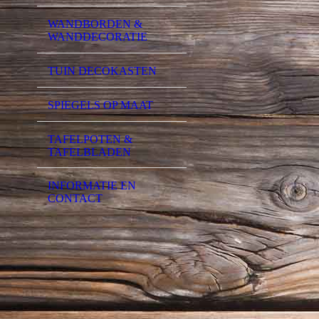
WANDBORDEN &
WANDDECORATIE
TUIN DECOKASTEN
SPIEGELS OP MAAT
TAFELPOTEN &
TAFELBLADEN
INFORMATIE EN
CONTACT