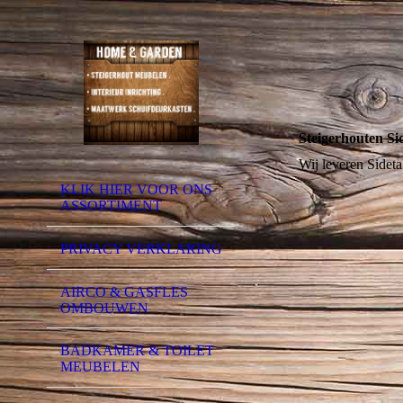
Steigerhouten Si
Wij leveren Sideta
KLIK HIER VOOR ONS
ASSORTIMENT
PRIVACY VERKLARING
AIRCO & GASFLES
OMBOUWEN
BADKAMER & TOILET
MEUBELEN