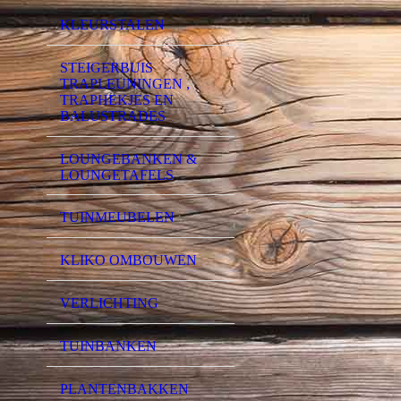
KLEURSTALEN
STEIGERBUIS
TRAPLEUNINGEN ,
TRAPHEKJES EN
BALUSTRADES
LOUNGEBANKEN &
LOUNGETAFELS
TUINMEUBELEN
KLIKO OMBOUWEN
VERLICHTING
TUINBANKEN
PLANTENBAKKEN