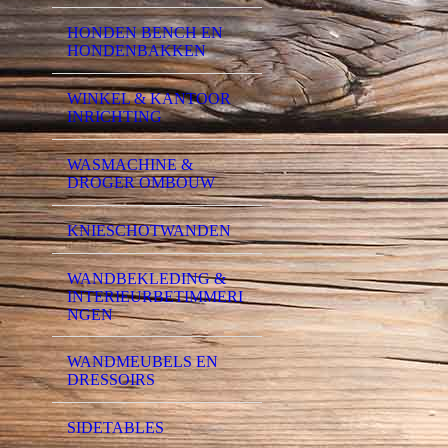
HONDEN BENCH EN
HONDENBAKKEN
WINKEL & KANTOOR
INRICHTING
WASMACHINE &
DROGER OMBOUW
KNIESCHOTWANDEN
WANDBEKLEDING &
INTERIEURBETIMMERI
NGEN
WANDMEUBELS EN
DRESSOIRS
SIDETABLES