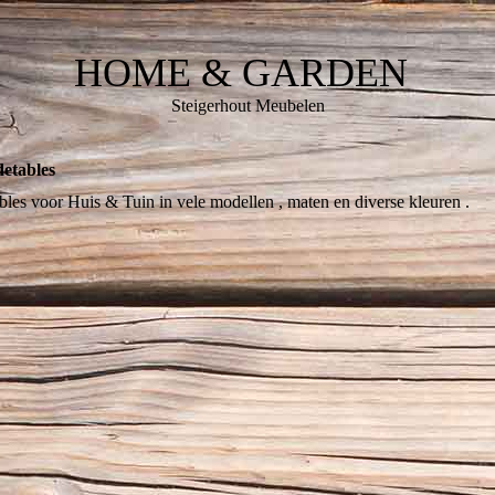
HOME & GARDEN
Steigerhout Meubelen
detables
bles voor Huis & Tuin in vele modellen , maten en diverse kleuren .